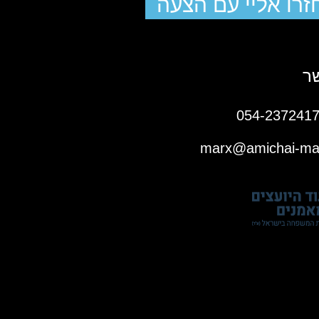
זרו אליי עם הצעה
ר
marx@amichai-marx