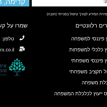
קדימה, ח
רת המידע לצורך טיפול בפנייתי (חובה)
ם רלוונטיים
שמרו על קש
ץ פיננסי למשפחה
טלפון: 054-2372417
וץ כלכלי למשפחות
.co.il
וץ פיננסי משפחתי
ול תקציב משפחתי
לת משפחה
ס ייעוץ לכלכלת המשפחה